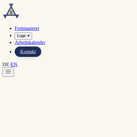
Freimaurerei
Loge
▾
Arbeitskalender
Kontakt
DE
·
EN
Start
·
Links